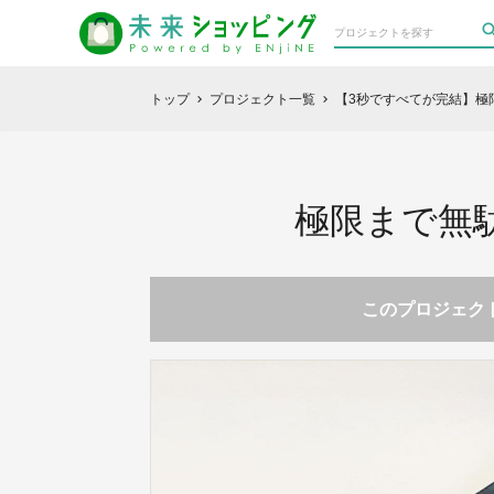
トップ
プロジェクト一覧
【3秒ですべてが完結】極
chevron_right
chevron_right
極限まで無
このプロジェクト