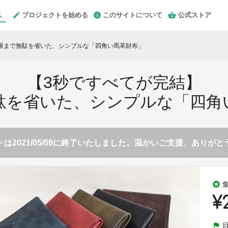
プロジェクトを始める
このサイトについて
公式ストア
限まで無駄を省いた、シンプルな「四角い馬革財布」
【3秒ですべてが完結】
駄を省いた、シンプルな「四角
は2021/05/09に終了いたしました。温かいご支援、ありが
stars
¥
flag