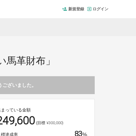
新規登録
ログイン
い馬革財布」
とうございました。
集まっている金額
249,600
¥300,000)
(目標
83
%
目標達成率