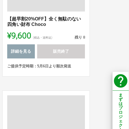
【超早割20%OFF】全く無駄のない
四角い財布 Choco
¥9,600
残り
8
(税込・送料込)
詳細を見る
販売終了
ご提供予定時期：5月6日より順次発送
help
ま
ず
は
プ
ロ
ジ
ェ
ク