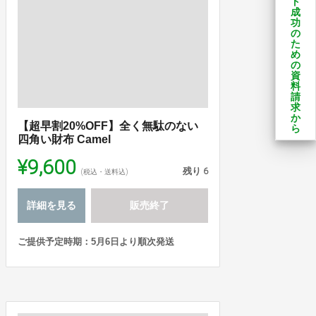
ト
成
功
の
た
め
の
資
料
請
求
か
【超早割20%OFF】全く無駄のない
ら
四角い財布 Camel
¥9,600
残り
6
(税込・送料込)
詳細を見る
販売終了
ご提供予定時期：5月6日より順次発送