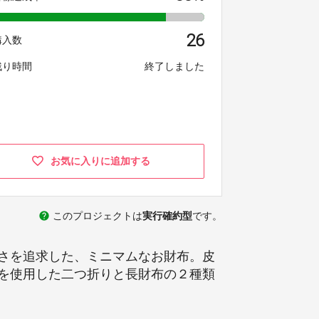
26
購入数
残り時間
終了しました
お気に入りに追加する
help
このプロジェクトは
実行確約型
です。
さを追求した、ミニマムなお財布。皮
を使用した二つ折りと長財布の２種類