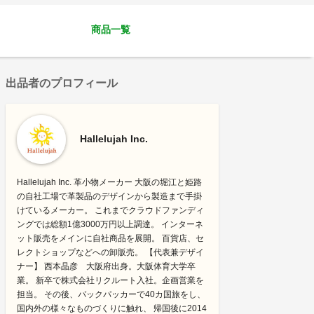
商品一覧
出品者のプロフィール
Hallelujah Inc.
Hallelujah Inc. 革小物メーカー 大阪の堀江と姫路
の自社工場で革製品のデザインから製造まで手掛
けているメーカー。 これまでクラウドファンディ
ングでは総額1億3000万円以上調達。 インターネ
ット販売をメインに自社商品を展開。 百貨店、セ
レクトショップなどへの卸販売。 【代表兼デザイ
ナー】 西本晶彦 大阪府出身。大阪体育大学卒
業。 新卒で株式会社リクルート入社。企画営業を
担当。 その後、バックパッカーで40カ国旅をし、
国内外の様々なものづくりに触れ、 帰国後に2014