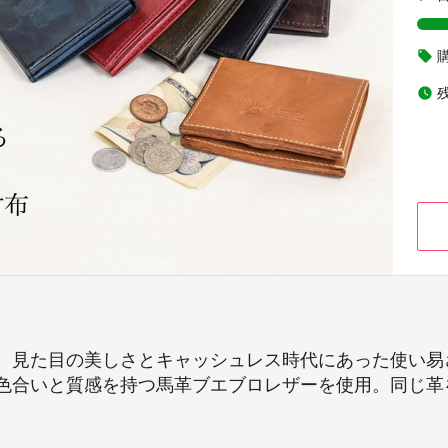
local_offer
watch_later
、見た目の美しさとキャッシュレス時代にあった使い易
色合いと質感を持つ馬革ブエブロレザーを使用。同じ革