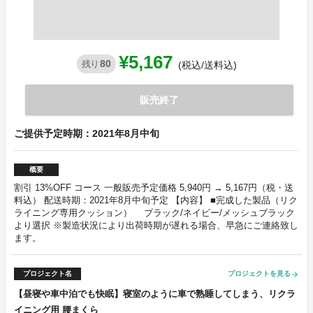
¥5,167
80
残り
(税込/送料込)
販売終了
ご提供予定時期：2021年8月中旬
概要
割引 13%OFF コース 一般販売予定価格 5,940円 → 5,167円（税・送
料込） 配送時期：2021年8月中旬予定 【内容】 ■完成した製品（リク
ライニング専用クッション） ブラック/ネイビー/メッシュブラック
より選択 ※製造状況により出荷時期が遅れる場合、早急にご連絡致し
ます。
プロジェクト名
プロジェクトを見る
arrow_forward
【昼寝や車中泊でも快眠】寝室のように車で熟睡してしまう、リクラ
イニング用 腰まくら