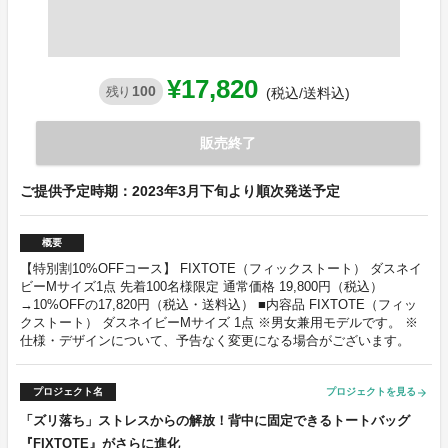
¥17,820
100
残り
(税込/送料込)
販売終了
ご提供予定時期：2023年3月下旬より順次発送予定
概要
【特別割10%OFFコース】 FIXTOTE（フィックストート） ダスネイ
ビーMサイズ1点 先着100名様限定 通常価格 19,800円（税込）
→10%OFFの17,820円（税込・送料込） ■内容品 FIXTOTE（フィッ
クストート） ダスネイビーMサイズ 1点 ※男女兼用モデルです。 ※
仕様・デザインについて、予告なく変更になる場合がございます。
プロジェクト名
プロジェクトを見る
arrow_forward
「ズリ落ち」ストレスからの解放！背中に固定できるトートバッグ
『FIXTOTE』がさらに進化