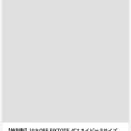
【特別割】10％OFF FIXTOTE ダスネイビー Sサイズ