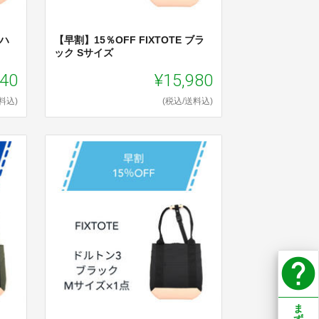
 ハ
【早割】15％OFF FIXTOTE ブラ
ック Sサイズ
840
¥15,980
料込)
(税込/送料込)
help
ま