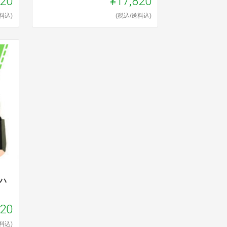
920
¥17,820
料込)
(税込/送料込)
 ハ
820
料込)