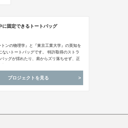
中に固定できるトートバッグ
ュートンの物理学』と『東京工業大学』の英知を
にないトートバッグです。 特許取得のストラ
。バッグが揺れたり、肩からズリ落ちせず、正
減できるバッグです。 今回ご紹介する
幅に使いやすくなり、肩から降ろさずにバッグの中
プロジェクトを見る
し、雨の浸水を防止する仕様になります。