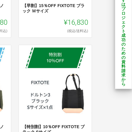
ず
は
ハノ
【早割】15％OFF FIXTOTE ブラ
プ
ック Ｍサイズ
ロ
ジ
980
¥16,830
ェ
ク
ト
料込)
(税込/送料込)
成
功
の
た
め
の
資
料
請
求
か
ら
ハノ
【特別割】10％OFF FIXTOTE ブ