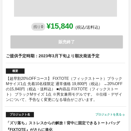
¥15,840
0
残り
(税込/送料込)
販売終了
ご提供予定時期：2023年3月下旬より順次発送予定
概要
【超早割20%OFFコース】 FIXTOTE（フィックストート）ブラック
Mサイズ1点 先着10名様限定 通常価格 19,800円（税込） →20%OFF
の15,840円（税込・送料込） ■内容品 FIXTOTE（フィックストー
ト） ブラックMサイズ 1点 ※男女兼用モデルです。 ※仕様・デザイ
ンについて、予告なく変更になる場合がございます。
プロジェクト名
プロジェクトを見る
arrow_forward
「ズリ落ち」ストレスからの解放！背中に固定できるトートバッグ
『FIXTOTE』がさらに進化