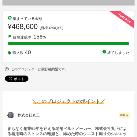
Success
stars
集まっている金額
¥468,600
(目標 ¥300,000)
156
flag
目標達成率
%
40
watch_later
購入数
終了しました
このプロジェクトは
実行確約型
です。
＼このプロジェクトのポイント／
株式会社丸正
arrow_downward
詳細
まもなく創業65年を迎える老舗ベルトメーカー、株式会社丸正によ
る着用時のストレスの軽減と、締めた時のウエスト周りのシルエッ