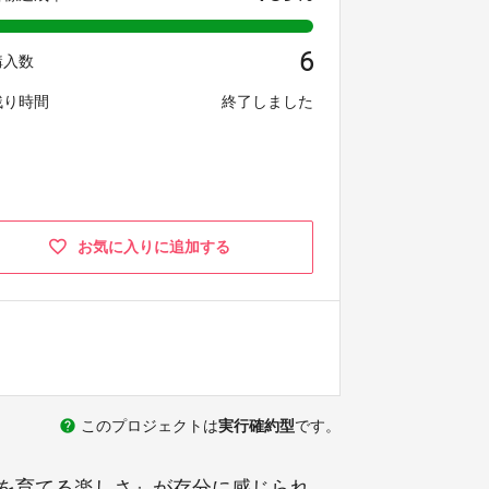
6
購入数
残り時間
終了しました
お気に入りに追加する
help
このプロジェクトは
実行確約型
です。
を育てる楽しさ』が存分に感じられ、