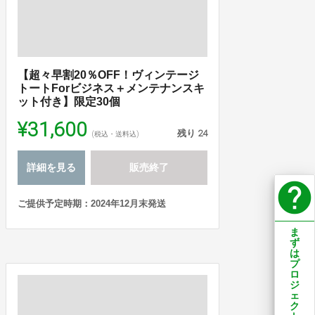
【超々早割20％OFF！ヴィンテージ
トートForビジネス＋メンテナンスキ
ット付き】限定30個
¥31,600
残り
24
(税込・送料込)
詳細を見る
販売終了
help
ご提供予定時期：2024年12月末発送
ま
ず
は
プ
ロ
ジ
ェ
ク