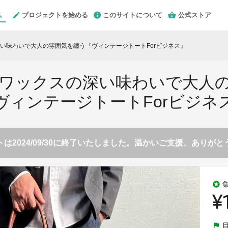
プロジェクトを始める
このサイトについて
公式ストア
い味わいで大人の雰囲気を纏う『ヴィンテージトートForビジネス』
ワックスの深い味わいで大人
ヴィンテージトートForビジネ
は2024/09/30に終了いたしました。温かいご支援、ありが
stars
¥
flag