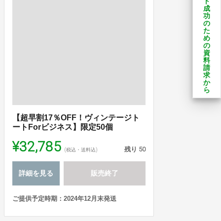
ト
成
功
の
た
め
の
資
料
請
求
か
ら
【超早割17％OFF！ヴィンテージト
ートForビジネス】限定50個
¥32,785
残り
50
(税込・送料込)
詳細を見る
販売終了
ご提供予定時期：2024年12月末発送