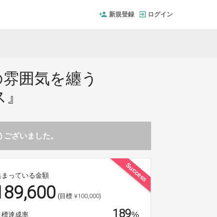
新規登録
ログイン
の雰囲気を纏う
ス』
とうございました。
Success
集まっている金額
189,600
¥100,000)
(目標
189
%
目標達成率