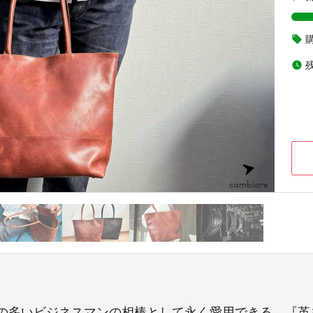
local_offer
watch_later
の多いビジネスマンの相棒として永く愛用できる。『革