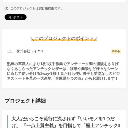
このプロジェクトは
実行確約型
です。
＼このプロジェクトのポイント／
株式会社ワイエス
arrow_downward
詳細
熟練の革職人により1枚1枚手作業でアンティーク調の濃淡をさりげ
なくあしらったアンチックレザーは、移動や商談など様々なシーン
に応じて使い分ける3way仕様！見た目も使い勝手も妥協なしのビジ
ネストートを革の一大産地『兵庫県たつの市』からお届けします！
プロジェクト詳細
大人だからこそ流行に流されず「いいモノを1つだ
け」 『一点上質主義』を目指して「極上アンチック3