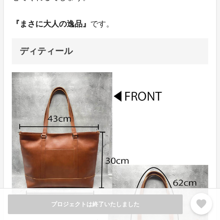
『まさに大人の逸品』
です。
ディティール
favorite
プロジェクトは終了いたしました