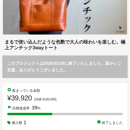
まるで使い込んだような色艶で大人の味わいを楽しむ。極
上アンチック3wayトート
このプロジェクトは2026/02/28に終了いたしました。温かいご
支援、ありがとうございました。
stars
集まっている金額
¥39,920
(目標 ¥100,000)
39
flag
目標達成率
%
1
watch_later
購入数
終了しました