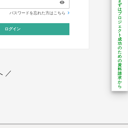
ま
ず
は
パスワードを忘れた方はこちら
プ
ロ
ジ
ェ
ログイン
ク
ト
成
功
の
た
め
の
資
料
 ／
請
求
か
ら