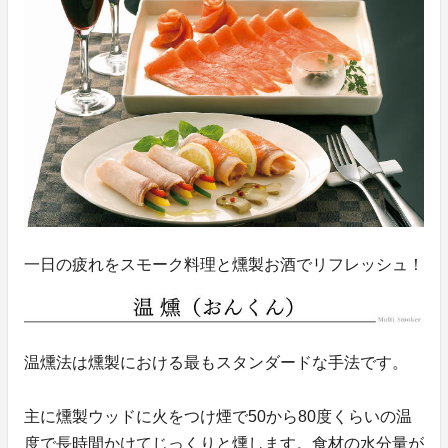
一日の疲れをスモーク料理と燻製お酒でリフレッシュ！
温燻法は燻製における最もスタンダードな手法です。
主に燻製ウッドに火をつけ煙で50から80度くらいの温
度で長時間かけてじっくりと燻します。食材の水分量が