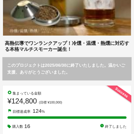
高熱伝導でワンランクアップ！冷燻・温燻・熱燻に対応す
る本格マルチスモーカー誕生！
このプロジェクトは2025/06/30に終了いたしました。温かいご
支援、ありがとうございました。
Success
stars
集まっている金額
¥124,800
(目標 ¥100,000)
124
flag
目標達成率
%
16
watch_later
購入数
終了しました