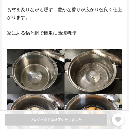
食材を炙りながら燻す、豊かな香りが広がり色良く仕上
がります。
家にある鍋と網で簡単に熱燻料理
favorite
プロジェクトは終了いたしました