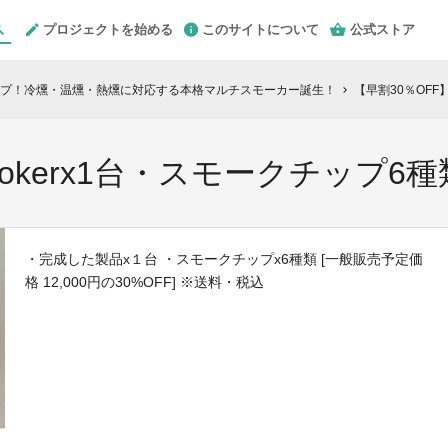
プロジェクトを始める
このサイトについて
公式ストア
プ！冷燻・温燻・熱燻に対応する本格マルチスモーカー誕生！
【早割30％OFF
chevron_right
mokerx1台・スモークチップ6種
・完成した製品x１台 ・スモークチップx6種類 [一般販売予定価
格 12,000円の30%OFF] ※送料・税込