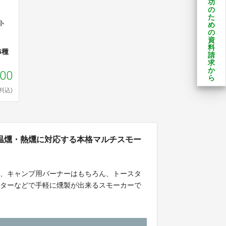
功
の
た
め
の
資
料
6種
請
求
か
600
ら
料込)
温燻・熱燻に対応する本格マルチスモー
し、キャンプ用バーナーはもちろん、トースタ
ーターなどで手軽に燻製が出来るスモーカーで