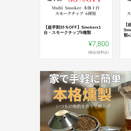
【超
【超早割35％OFF】Smokerx1
Sm
台・スモークチップ6種類
類x
¥7,800
(税込/送料込)