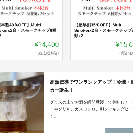
早割40％OFF】Multi
【超早割35％OFF】Multi
okerx2台・スモークチップ6種
Smokerx2台・スモークチップ
2
類x2
¥14,400
¥15,
(税込/送料込)
(税込/送
高熱伝導でワンランクアップ！冷燻・
カー誕生！
グラスの上でお酒を瞬間燻製して美味しく
ーやグリル、ガスコンロ、IHクッキングヒ
す。