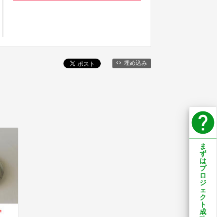
埋め込み
help
ま
ず
は
プ
ロ
ジ
ェ
ク
ト
成