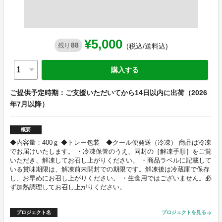
¥5,000
88
残り
(税込/送料込)
購入する
ご提供予定時期：ご支援いただいてから14日以内に出荷（2026
年7月以降）
概要
◆内容量：400ｇ ◆トレー包装 ◆クール便発送（冷凍） 商品は冷凍
でお届けいたします。 ・冷凍保管のうえ、同封の［解凍手順］をご覧
いただき、解凍してお召し上がりください。 ・商品ラベルに記載して
いる賞味期限は、解凍前未開封での期限です。解凍後は冷蔵庫で保存
し、お早めにお召し上がりください。 ・生食用ではございません。必
ず加熱調理してお召し上がりください。
プロジェクト名
プロジェクトを見る
arrow_forward