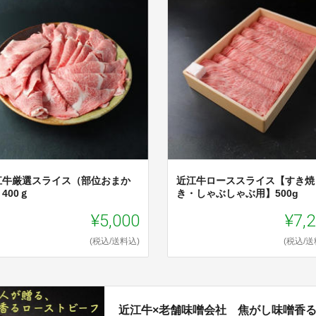
江牛厳選スライス（部位おまか
近江牛ローススライス【すき焼
400ｇ
き・しゃぶしゃぶ用】500g
¥5,000
¥7,
(税込/送料込)
(税込/送
近江牛×老舗味噌会社 焦がし味噌香