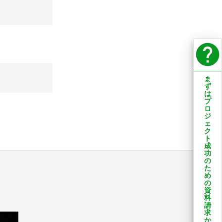
help
ま
ず
は
プ
ロ
ジ
ェ
ク
ト
成
功
の
た
め
の
資
料
請
求
か