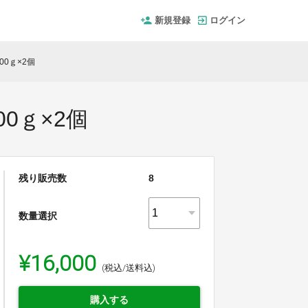
新規登録
ログイン
0ｇ×2個
0ｇ×2個
残り販売数
8
数量選択
¥16,000
(税込/送料込)
購入する