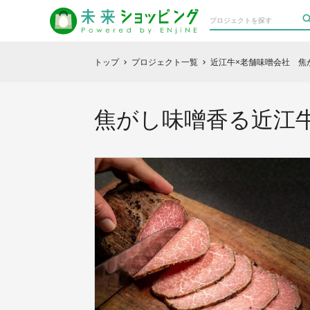
トップ
プロジェクト一覧
近江牛×老舗味噌会社 焦
chevron_right
chevron_right
焦がし味噌香る近江牛