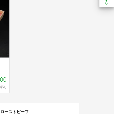
ら
200
料込)
るローストビーフ