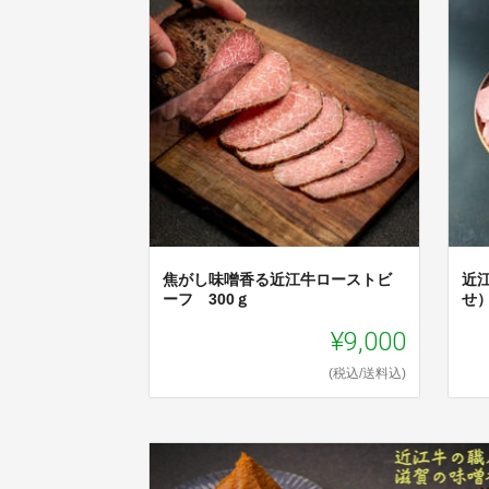
焦がし味噌香る近江牛ローストビ
近
ーフ 300ｇ
せ）
¥9,000
(税込/送料込)