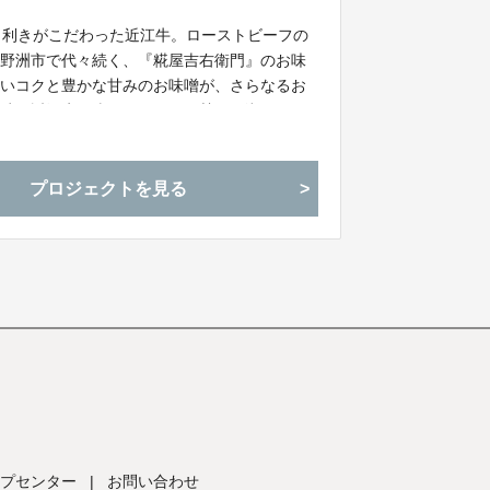
目利きがこだわった近江牛。ローストビーフの
県野洲市で代々続く、『糀屋吉右衛門』のお味
深いコクと豊かな甘みのお味噌が、さらなるお
芳醇な近江牛の脂のまろやかな甘み。湖国の風
します。
プロジェクトを見る
プセンター
|
お問い合わせ