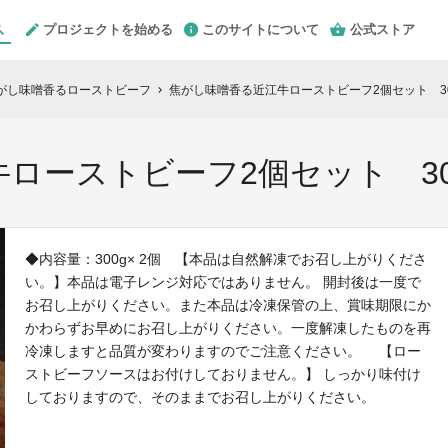
プロジェクトを始める
このサイトについて
公式ストア
がし味噌香るローストビーフ
焦がし味噌香る近江牛ローストビーフ2個セット 30
chevron_right
ローストビーフ2個セット 30
◆内容量：300g× 2個 【本品は自然解凍でお召し上がりくださ
い。】本品は電子レンジ対応ではありません。 開封後は一度で
お召し上がりください。また本品は冷凍保管の上、賞味期限にか
かわらずお早めにお召し上がりください。一度解凍したものを再
冷凍しますと品質が変わりますのでご注意ください。 【ロー
ストビーフソースはお付けしておりません。】 しっかり味付け
しておりますので、そのままでお召し上がりください。