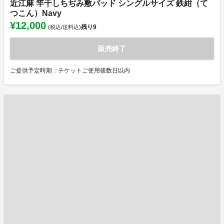
近江麻 竿干しちぢみ敷パッド シングルサイズ 鉄紺（て
つこん）Navy
¥12,000
残り
9
(税込/送料込)
販売終了
ご提供予定時期：チケットご使用後数日以内