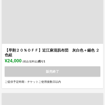
【早割２０％ＯＦＦ】近江麻混肌布団 灰白色＋錫色 ２
色組
¥24,000
残り
1
(税込/送料込)
販売終了
ご提供予定時期：チケットご使用後数日以内