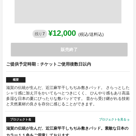
¥12,000
7
残り
(税込/送料込)
販売終了
ご提供予定時期：チケットご使用後数日以内
概要
滋賀の伝統が生んだ、近江麻竿干しちぢみ敷きパッド。 さらっとした
シャリ感に加え汗をかいてもべとつきにくく、 ひんやり感もあり高温
多湿な日本の夏にぴったりな敷パッドです。 昔から受け継がれる技術
と天然素材の良さを存分に感じることができます。
プロジェクト名
プロジェクトを見る
arrow_forward
滋賀の伝統が生んだ、近江麻竿干しちぢみ敷きパッド。素敵な日本の
カラー１１色をご用意しております。