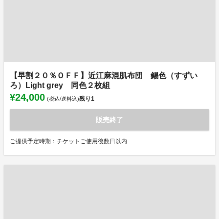
【早割２０％ＯＦＦ】近江麻混肌布団 錫色（すずい
ろ）Light grey 同色２枚組
¥24,000
残り
1
(税込/送料込)
販売終了
ご提供予定時期：チケットご使用後数日以内