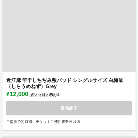
近江麻 竿干しちぢみ敷パッド シングルサイズ 白梅鼠
（しらうめねず）Grey
¥12,000
残り
4
(税込/送料込)
販売終了
ご提供予定時期：チケットご使用後数日以内