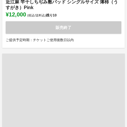
近江麻 竿干しちぢみ敷パッド シングルサイズ 薄柿（う
すがき）Pink
¥12,000
残り
10
(税込/送料込)
販売終了
ご提供予定時期：チケットご使用後数日以内