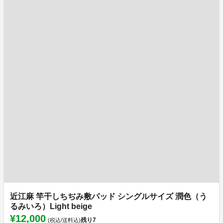
近江麻 竿干しちぢみ敷パッド シングルサイズ 潤色（う
るみいろ）Light beige
¥12,000
残り
7
(税込/送料込)