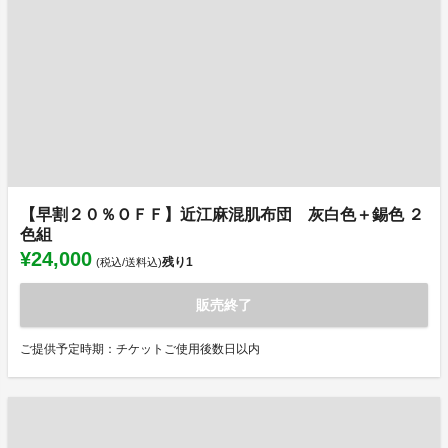
【早割２０％ＯＦＦ】近江麻混肌布団 灰白色＋錫色 ２
色組
¥24,000
残り
1
(税込/送料込)
販売終了
ご提供予定時期：チケットご使用後数日以内