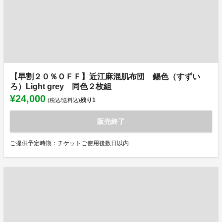
【早割２０％ＯＦＦ】近江麻混肌布団 錫色（すずい
ろ）Light grey 同色２枚組
¥24,000
残り
1
(税込/送料込)
販売終了
ご提供予定時期：チケットご使用後数日以内