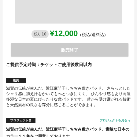
¥12,000
10
残り
(税込/送料込)
販売終了
ご提供予定時期：チケットご使用後数日以内
概要
滋賀の伝統が生んだ、近江麻竿干しちぢみ敷きパッド。 さらっとした
シャリ感に加え汗をかいてもべとつきにくく、 ひんやり感もあり高温
多湿な日本の夏にぴったりな敷パッドです。 昔から受け継がれる技術
と天然素材の良さを存分に感じることができます。
プロジェクト名
プロジェクトを見る
arrow_forward
滋賀の伝統が生んだ、近江麻竿干しちぢみ敷きパッド。素敵な日本の
カラー１１色をご用意しております。