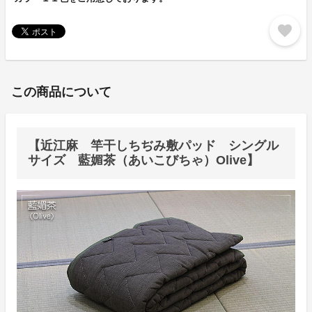
favorite
この商品について
【近江麻 竿干しちぢみ敷パッド シングル
サイズ 藍媚茶（あいこびちゃ）Olive】