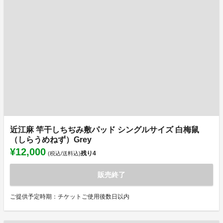
近江麻 竿干しちぢみ敷パッド シングルサイズ 白梅鼠
（しらうめねず）Grey
¥12,000
残り
4
(税込/送料込)
販売終了
ご提供予定時期：チケットご使用後数日以内