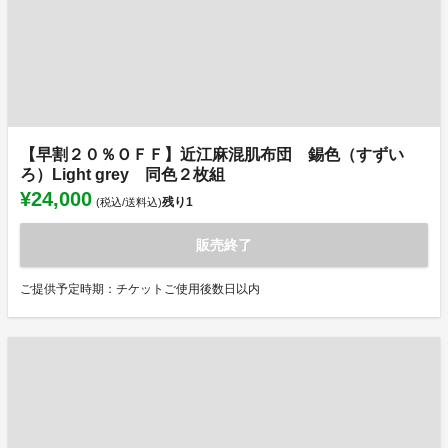
【早割２０％ＯＦＦ】近江麻混肌布団 錫色（すずい
ろ）Light grey 同色２枚組
¥24,000
残り
1
(税込/送料込)
販売終了
ご提供予定時期：チケットご使用後数日以内