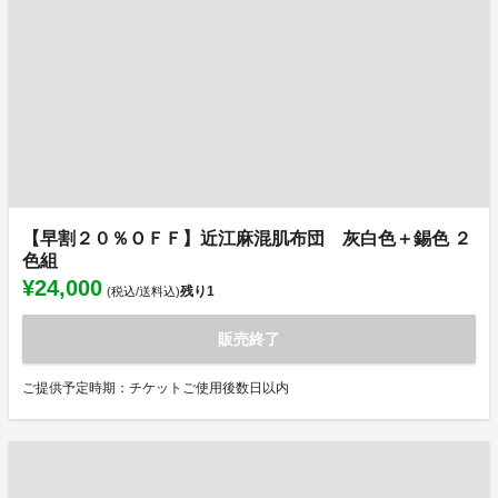
【早割２０％ＯＦＦ】近江麻混肌布団 灰白色＋錫色 ２
色組
¥24,000
残り
1
(税込/送料込)
販売終了
ご提供予定時期：チケットご使用後数日以内