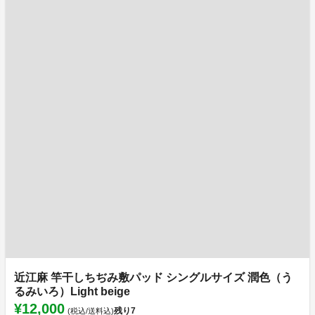
近江麻 竿干しちぢみ敷パッド シングルサイズ 潤色（う
るみいろ）Light beige
¥12,000
残り
7
(税込/送料込)