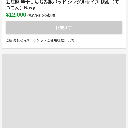
近江麻 竿干しちぢみ敷パッド シングルサイズ 鉄紺（て
つこん）Navy
¥12,000
残り
9
(税込/送料込)
販売終了
ご提供予定時期：チケットご使用後数日以内