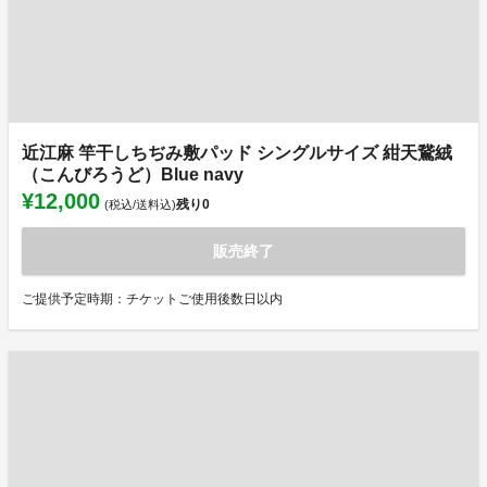
近江麻 竿干しちぢみ敷パッド シングルサイズ 紺天鵞絨
（こんびろうど）Blue navy
¥12,000
残り
0
(税込/送料込)
販売終了
ご提供予定時期：チケットご使用後数日以内