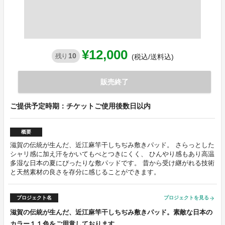
¥12,000
10
残り
(税込/送料込)
販売終了
ご提供予定時期：チケットご使用後数日以内
概要
滋賀の伝統が生んだ、近江麻竿干しちぢみ敷きパッド。 さらっとした
シャリ感に加え汗をかいてもべとつきにくく、 ひんやり感もあり高温
多湿な日本の夏にぴったりな敷パッドです。 昔から受け継がれる技術
と天然素材の良さを存分に感じることができます。
プロジェクト名
プロジェクトを見る
arrow_forward
滋賀の伝統が生んだ、近江麻竿干しちぢみ敷きパッド。素敵な日本の
カラー１１色をご用意しております。