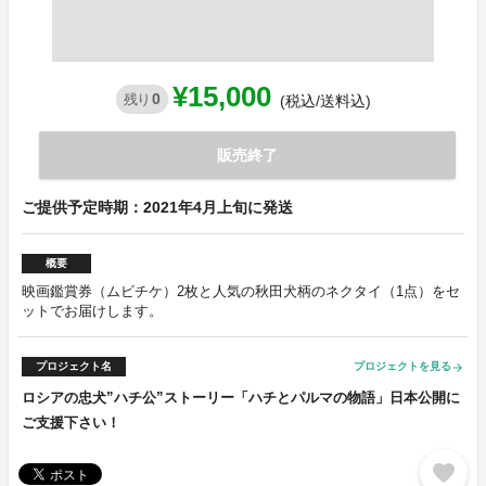
¥15,000
0
残り
(税込/送料込)
販売終了
ご提供予定時期：2021年4月上旬に発送
概要
映画鑑賞券（ムビチケ）2枚と人気の秋田犬柄のネクタイ（1点）をセ
ットでお届けします。
プロジェクト名
プロジェクトを見る
arrow_forward
ロシアの忠犬”ハチ公”ストーリー「ハチとパルマの物語」日本公開に
ご支援下さい！
favorite