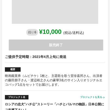
¥10,000
6
残り
(税込/送料込)
販売終了
ご提供予定時期：2021年4月上旬に発送
概要
映画鑑賞券（ムビチケ）1枚と、主題歌を歌う堂珍嘉邦さん、出演者
の藤田朋子さん・渡辺裕之さんの豪華3名のサイン入りオリジナルエ
コバッグ1点をセットでお届けします。
プロジェクト名
プロジェクトを見る
arrow_forward
ロシアの忠犬”ハチ公”ストーリー「ハチとパルマの物語」日本公開に
ご支援下さい！