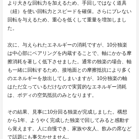
より大きな回転力を加えるため、手回しではなく道具
（紐）を使い回転力とスピードを確保。さらにブレない
回転を与えるため、重心を低くして重量を増加しまし
た。
次に、与えられたエネルギーの消耗ですが、10分独楽
は中心部にベアリングを内蔵することで、軸にかかる摩
擦消耗を著しく低下させました。通常の独楽の場合、軸
も一緒に回転するため、接地面との摩擦抵抗により多く
のエネルギーを放出してしまいますが、10分独楽の軸
はただ立っているだけなので実質的なエネルギー消耗
は、ボディの空気抵抗のみとなります。
その結果、見事に10分回る独楽が完成しました。構想
から1年、ようやく完成した独楽で回してみると感動す
ら覚えます。人に自慢でき、家族や友人、飲みの席など
で話題にも事欠かせません。