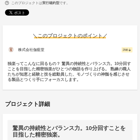
このプロジェクトは
実行確約型
です。
＼このプロジェクトのポイント／
株式会社伽藍堂
arrow_downward
詳細
独楽ってこんなに回るもの？ 驚異の持続性とバランス力。10分回す
ことを目指した精密独楽がひとつの物語を作り上げる。 熟練の職人
たちが知恵と経験と技を総動員した、モノづくりの神髄を感じさせ
る製品とつくり手にフォーカスします。
プロジェクト詳細
驚異の持続性とバランス力。10分回すことを
目指した精密独楽。