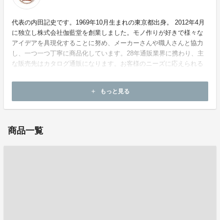
代表の内田記史です。1969年10月生まれの東京都出身。 2012年4月
に独立し株式会社伽藍堂を創業しました。モノ作りが好きで様々な
アイデアを具現化することに努め、メーカーさんや職人さんと協力
し、一つ一つ丁寧に商品化しています。28年通販業界に携わり、主
な販売先はカタログ通販になります。お客様のニーズに応えられる
ように日々研鑽を重ね、より良い商品が提供できるように細部まで
こだわっています。
もっと見る
add
商品一覧