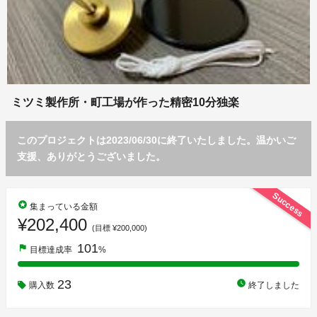
ミツミ製作所・町工場が作った精密10分独楽
このプロジェクトは2023/06/30に終了いたしました。温かいご
支援、ありがとうございました。
Success
stars
集まっている金額
¥202,400
(目標 ¥200,000)
101
flag
目標達成率
%
23
watch_later
購入数
終了しました