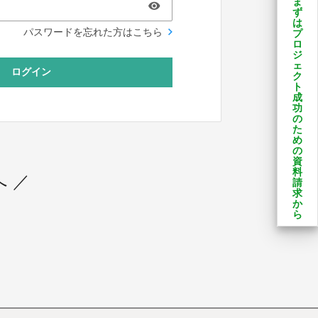
ま
ず
は
パスワードを忘れた方はこちら
プ
ロ
ジ
ェ
ログイン
ク
ト
成
功
の
た
め
の
資
料
 ／
請
求
か
ら