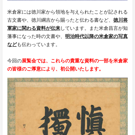
米倉家には徳川家から領地を与えられたことが記される
古文書や、徳川綱吉から賜ったと伝わる書など、
徳川将
軍家に関わる資料が伝来
しています。また米倉昌言が知
藩事になった時の文書や、
明治時代以降の米倉家の写真
など
も伝わっています。
今回の
展覧会では、これらの貴重な資料の一部を米倉家
の皆様のご厚意により、初公開いたします。