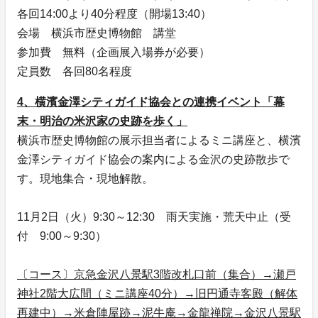
各回14:00より40分程度（開場13:40）
会場 横浜市歴史博物館 講堂
参加費 無料（企画展入場券が必要）
定員数 各回80名程度
4、横濱金澤シティガイド協会との連携イベント「幕
末・明治の米沢家の史跡を歩く」
横浜市歴史博物館の展示担当者によるミニ講座と、横濱
金澤シティガイド協会の案内による金沢の史跡散歩で
す。現地集合・現地解散。
11月2日（火）9:30～12:30 雨天実施・荒天中止（受
付 9:00～9:30）
〔コース〕京急金沢八景駅3階改札口前（集合）→瀬戸
神社2階大広間（ミニ講座40分）→旧円通寺客殿（解体
再建中）→米倉陣屋跡→泥牛庵→金龍禅院→金沢八景駅