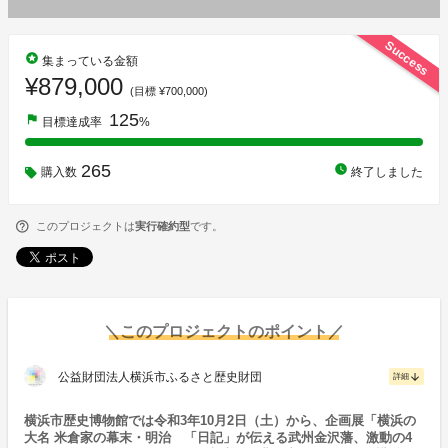
Success
stars
集まっている金額
¥879,000
(目標 ¥700,000)
125
flag
目標達成率
%
265
watch_later
購入数
終了しました
このプロジェクトは
実行確約型
です。
＼このプロジェクトのポイント／
公益財団法人横浜市ふるさと歴史財団
arrow_downward
詳細
横浜市歴史博物館では令和3年10月2日（土）から、企画展「横浜の
大名 米倉家の幕末・明治 「日記」が伝える武州金沢藩、激動の4