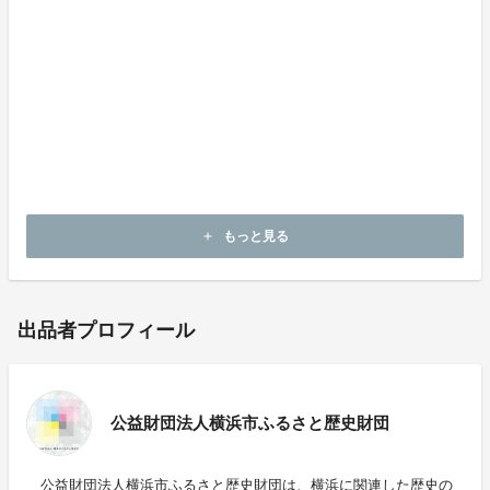
史」をコンセプトとし、原始時代～横浜開港以前の歴史
を中心に扱い、開港だけではない横浜の歴史・文化の魅
力を展示やさまざまな普及事業を通じて伝える活動を続
けています。 詳しくは博物館のウェブサイトをご覧く
ださい。
横浜市歴史博物館公式ウェブサイト
横浜市歴史博物館公式Twitter
もっと見る
add
出品者プロフィール
公益財団法人横浜市ふるさと歴史財団
公益財団法人横浜市ふるさと歴史財団は、横浜に関連した歴史の