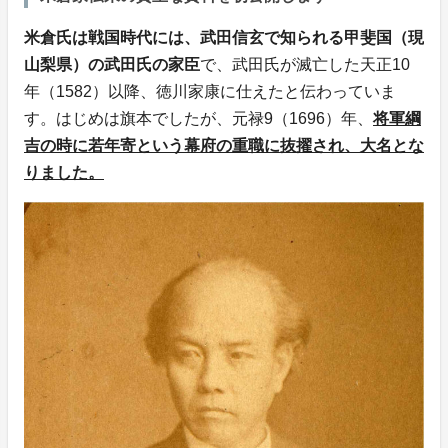
米倉氏は戦国時代には、武田信玄で知られる甲斐国（現
山梨県）の武田氏の家臣
で、武田氏が滅亡した天正10
年（1582）以降、徳川家康に仕えたと伝わっていま
す。はじめは旗本でしたが、元禄9（1696）年、
将軍綱
吉の時に若年寄という幕府の重職に抜擢され、大名とな
りました。