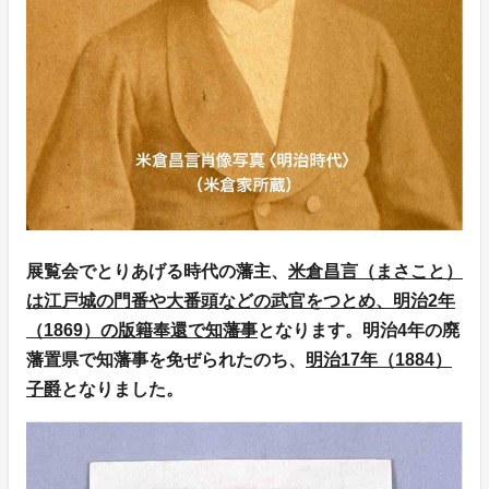
展覧会でとりあげる時代の藩主、
米倉昌言（まさこと）
は江戸城の門番や大番頭などの武官をつとめ、明治2年
（1869）の版籍奉還で知藩事
となります。明治4年の廃
藩置県で知藩事を免ぜられたのち、
明治17年（1884）
子爵
となりました。