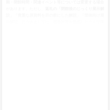
期・開館時間・関連イベント等については変更する場合
があります。ただし、
返礼の「閉館後のじっくり展示解
説」「貴重な原資料を目の前にした解説」「団体向け展
示解説」につきましては、感染対策を徹底したうえで実
施いたします。
お問合せ先： 横浜市歴史博物館
〒224-0003 横浜市都筑区中川中央1-18-
1 045-912-7777（代表）
出品者のプロフィール
横浜市歴史博物館
横浜市歴史博物館は、（公財）横浜市ふるさと歴史財団
が運営する博物館です。「横浜に生きた人々の生活の歴