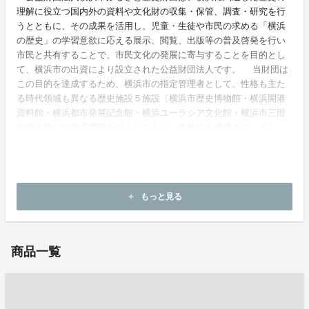
理解に役立つ国内外の資料や文化財の収集・保管、調査・研究を行
うとともに、その成果を活用し、児童・生徒や市民の求める「横浜
の歴史」の学習意欲に応える展示、閲覧、出版等の普及啓発を行い
市民と共有することで、市民文化の発展に寄与することを目的とし
て、横浜市の出資により設立された公益財団法人です。 当財団は
この目的を達成するため、横浜市の指定管理者として、性格も主た
る時代領域も異なる歴史施設５施設〔横浜市歴史博物館・横浜開港
資料館・横浜都市発展記念館・横浜ユーラシア文化館・横浜市三殿
台考古館］の管理運営を行うとともに、各施設を連携させ、また、
市民との協働事業に取り組むなど、社会状況やニーズを反映させた
運営に努めています。同時に横浜市の委託事業として、埋蔵文化財
センターや史跡の管理運営を行っています。
もっと見る
add
ホームページ：
http://www.yokohama-history.org/
商品一覧