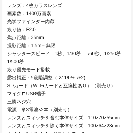
レンズ：4枚ガラスレンズ
画素数：1400万画素
光学ファインダー内蔵
絞り値：F2.0
焦点距離：35mm
撮影距離：1.5m～無限
シャッタースピード 1秒、1/30秒、1/60秒、1/250秒、
1/500秒
絞り優先モード搭載
露出補正：5段階調整（-2/-1/0/+1/+2)
SDカード（Wi-Fiカードと互換性あり）（別売り）
マイクロUSB端子
三脚ネジ穴
電源：単3電池×2本（別売り）
レンズとスィッチを含む本体サイズ 110×70×55mm
レンズとスィッチを除く本体サイズ 100×64×28mm