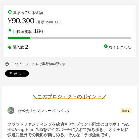
stars
集まっている金額
¥90,300
(目標 ¥500,000)
18
flag
目標達成率
%
2
watch_later
購入数
終了しました
このプロジェクトは
実行確約型
です。
＼このプロジェクトのポイント／
株式会社セブンシーズ・パスタ
arrow_downward
詳細
クラウドファンディングを成功させたブランド同士のコラボ！ YAS
HICA digiFilm Y35をデイズポーチに入れて持ち歩き、 オシャレに
快適に屋外での撮影が楽しめる。そんなコラボ企画です。