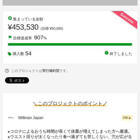
Success
stars
集まっている金額
¥453,530
(目標 ¥50,000)
907
flag
目標達成率
%
54
watch_later
購入数
終了しました
このプロジェクトは
実行確約型
です。
＼このプロジェクトのポイント／
Wittman Japan
arrow_downward
詳細
●コロナによるおうち時間が長くて体重が増えてしまった方へ最適。
●ウエスト回りが太くなったり食べ過ぎても苦しくない、穴が広がる