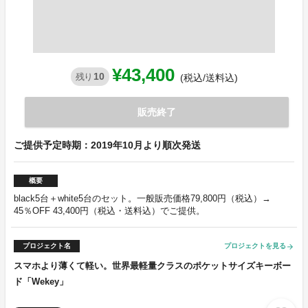
¥43,400
10
残り
(税込/送料込)
販売終了
ご提供予定時期：2019年10月より順次発送
概要
black5台＋white5台のセット。一般販売価格79,800円（税込）→
45％OFF 43,400円（税込・送料込）でご提供。
プロジェクト名
プロジェクトを見る
arrow_forward
スマホより薄くて軽い。世界最軽量クラスのポケットサイズキーボー
ド「Wekey」