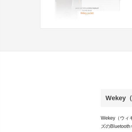
Weke
Wekey（
ズのBlueto