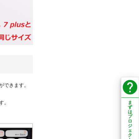
help
とができます。
ま
す。
ず
は
プ
ロ
ジ
ェ
ク