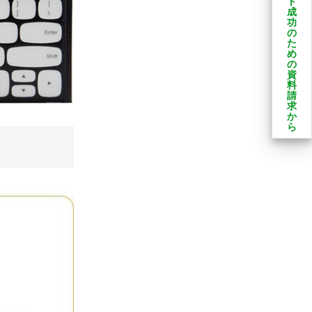
ト
成
功
の
た
め
の
資
料
請
求
か
ら