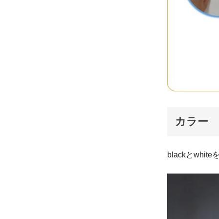
カラー
blackとwh