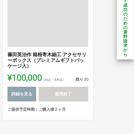
ト
成
功
の
た
め
の
資
料
請
求
か
篠田英治作 箱根寄木細工 アクセサリ
ら
ーボックス（プレミアムギフトパッ
ケージ入）
¥100,000
残り
30
(税込・送料込)
詳細を見る
販売終了
ご提供予定時期：ご購入後２ヶ月