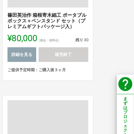
篠田英治作 箱根寄木細工 ポータブル
ボックス＋ペンスタンド セット（プ
レミアムギフトパッケージ入）
¥80,000
残り
30
(税込・送料込)
詳細を見る
販売終了
ご提供予定時期：ご購入後３ヶ月
help
ま
ず
は
プ
ロ
ジ
ェ
ク