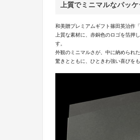
上質でミニマルなパッケ
和美贈プレミアムギフト篠田英治作
上質な素材に、赤銅色のロゴを箔押
す。
外観のミニマルさが、中に納められ
驚きとともに、ひときわ強い喜びを