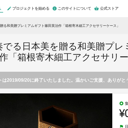
プロジェクトを始める
このサイトについて
公式ストア
を贈る和美贈プレミアムギフト篠田英治作「箱根寄木細工アクセサリーケース」
奏でる日本美を贈る和美贈プレ
作「箱根寄木細工アクセサリ
は2019/09/20に終了いたしました。温かいご支援、ありが
stars
¥
flag