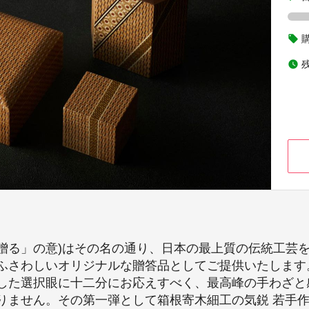
local_offer
watch_later
贈る」の意)はその名の通り、日本の最上質の伝統工芸
ふさわしいオリジナルな贈答品としてご提供いたします
した選択眼に十二分にお応えすべく、最高峰の手わざと
りません。その第一弾として箱根寄木細工の気鋭 若手作