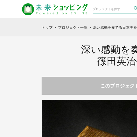
トップ
プロジェクト一覧
深い感動を奏でる日本美
chevron_right
chevron_right
深い感動を
篠田英治
このプロジェクト