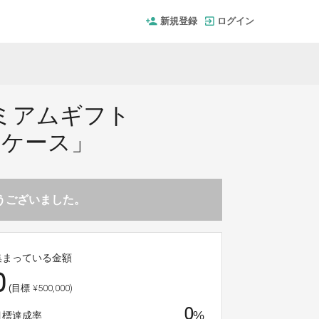
新規登録
ログイン
ミアムギフト
ーケース」
とうございました。
集まっている金額
0
¥500,000)
(目標
0
%
目標達成率