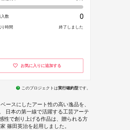
0
購入数
残り時間
終了しました
お気に入りに追加する
help
このプロジェクトは
実行確約型
です。
をベースにしたアート性の高い逸品を、
。 日本の第一線で活躍する工芸アーテ
感性で創り上げる作品は、贈られる方
家 篠田英治を起用しました。