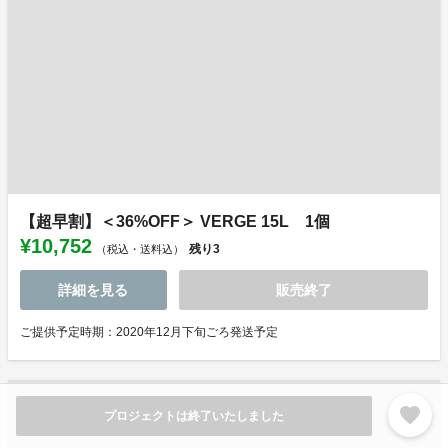
【超早割】＜36%OFF＞ VERGE 15L 1個
¥10,752
残り
3
（税込・送料込）
詳細を見る
販売終了
ご提供予定時期：2020年12月下旬ごろ発送予定
favorite
プロジェクトは終了いたしました