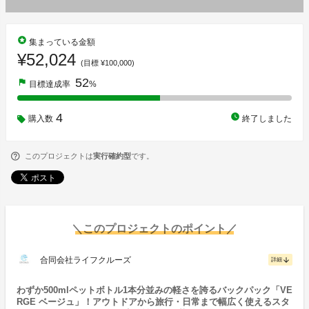
stars
集まっている金額
¥52,024
(目標 ¥100,000)
52
flag
目標達成率
%
4
watch_later
購入数
終了しました
このプロジェクトは
実行確約型
です。
＼このプロジェクトのポイント／
合同会社ライフクルーズ
arrow_downward
詳細
わずか500mlペットボトル1本分並みの軽さを誇るバックパック「VE
RGE ベージュ」！アウトドアから旅行・日常まで幅広く使えるスタ