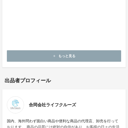
以下のような支援者様都合により商品の再配送または転
送となった際は、着払いでの配送となりますので予めご
了承ください。
・商品を受け取らなかった
・住所に誤りがあった
・住所変更を事前に連絡しなかった
もっと見る
add
出品者プロフィール
合同会社ライフクルーズ
国内、海外問わず面白い商品や便利な商品の代理店、卸売を行って
おります。 商品の品質には絶対の自信があり、お客様の日々の生活