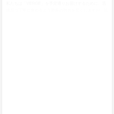
私たちは「VERGE」を予定通りお届けするために、迅
速且つ丁寧に進めるよう最善の努力を尽くしますが、以
下記載にあるような事情により止むを得ずお届けが遅れ
る場合があります。予めご了承ください。
・一部素材の調達に遅延が生じた場合、全体の生産スケ
ジュールが遅延する可能性があります。
・海外輸送中のトラブルや通関時のイレギュラー等で、
お届け時期が遅れる場合があります。
・並行輸入品が発生する可能性があります。個人輸入及
び販路によっては防ぐことができない可能性がある点、
ご了承願います。
【免責事項】