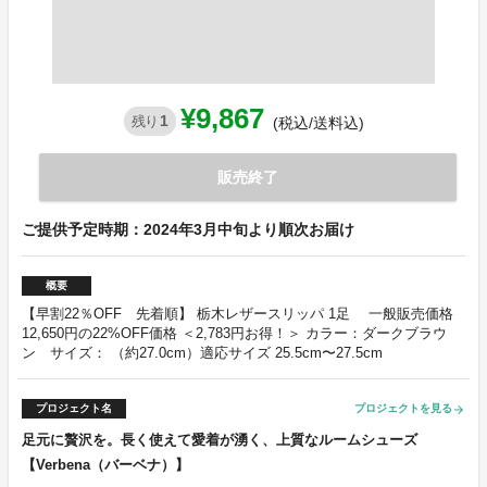
¥9,867
1
残り
(税込/送料込)
販売終了
ご提供予定時期：2024年3月中旬より順次お届け
概要
【早割22％OFF 先着順】 栃木レザースリッパ 1足 一般販売価格
12,650円の22%OFF価格 ＜2,783円お得！＞ カラー：ダークブラウ
ン サイズ： （約27.0cm）適応サイズ 25.5cm〜27.5cm
プロジェクト名
プロジェクトを見る
arrow_forward
足元に贅沢を。長く使えて愛着が湧く、上質なルームシューズ
【Verbena（バーベナ）】