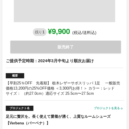
¥9,900
1
残り
(税込/送料込)
販売終了
ご提供予定時期：2024年3月中旬より順次お届け
概要
【早割25％OFF 先着順】 栃木レザーサボスリッパ 1足 一般販売
価格13,200円の25%OFF価格 ＜3,300円お得！＞ カラー：レッド
サイズ： （約27.0cm）適応サイズ 25.5cm〜27.5cm
プロジェクト名
プロジェクトを見る
arrow_forward
足元に贅沢を。長く使えて愛着が湧く、上質なルームシューズ
【Verbena（バーベナ）】