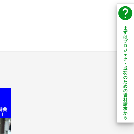
help
ま
ず
は
プ
ロ
ジ
ェ
ク
ト
成
功
の
た
め
の
資
料
請
求
か
ら