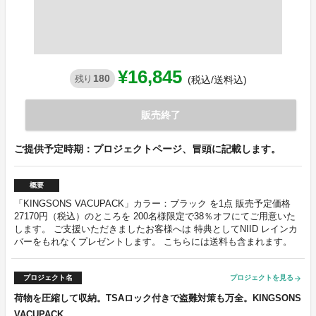
¥16,845
180
残り
(税込/送料込)
販売終了
ご提供予定時期：プロジェクトページ、冒頭に記載します。
概要
「KINGSONS VACUPACK」カラー：ブラック を1点 販売予定価格
27170円（税込）のところを 200名様限定で38％オフにてご用意いた
します。 ご支援いただきましたお客様へは 特典としてNIID レインカ
バーをもれなくプレゼントします。 こちらには送料も含まれます。
プロジェクト名
プロジェクトを見る
arrow_forward
荷物を圧縮して収納。TSAロック付きで盗難対策も万全。KINGSONS
VACUPACK