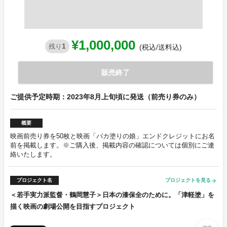
¥1,000,000
1
残り
(税込/送料込)
販売終了
ご提供予定時期：2023年8月上旬頃に発送（前売り券のみ）
概要
映画前売り券を50枚と映画「バカ塗りの娘」エンドクレジットにお名
前を掲載します。※ご購入後、掲載内容の確認については個別にご連
絡いたします。
プロジェクト名
プロジェクトを見る
arrow_forward
＜若手実力派監督・鶴岡慧子＞日本の漆保全のために。「津軽塗」を
描く映画の劇場公開を目指すプロジェクト