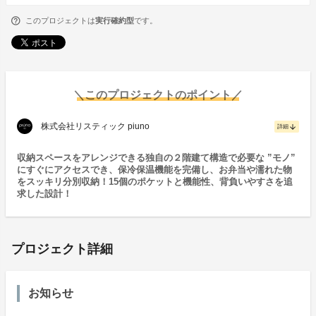
このプロジェクトは
実行確約型
です。
＼このプロジェクトのポイント／
株式会社リスティック piuno
arrow_downward
詳細
収納スペースをアレンジできる独自の２階建て構造で必要な ”モノ”
にすぐにアクセスでき、保冷保温機能を完備し、お弁当や濡れた物
をスッキリ分別収納！15個のポケットと機能性、背負いやすさを追
求した設計！
プロジェクト詳細
お知らせ