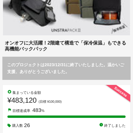
オンオフに大活躍！2階建て構造で「保冷保温」もできる
高機能バックパック
このプロジェクトは2023/12/31に終了いたしました。温かいご
支援、ありがとうございました。
Success
stars
集まっている金額
¥483,120
(目標 ¥100,000)
483
flag
目標達成率
%
26
watch_later
購入数
終了しました