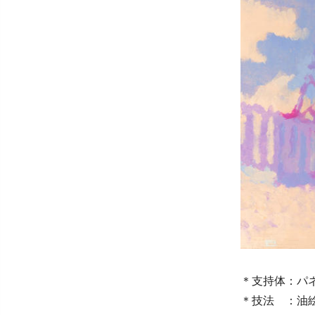
＊支持体：パ
＊技法 ：油