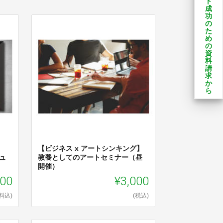
ト
成
功
の
た
め
の
資
料
請
求
か
ら
【ビジネス x アートシンキング】
ュ
教養としてのアートセミナー（昼
開催）
000
¥3,000
料込)
(税込)