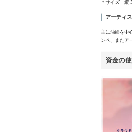
＊サイズ：縦 33.
アーティス
主に油絵を中
ンペ、またア
資金の使