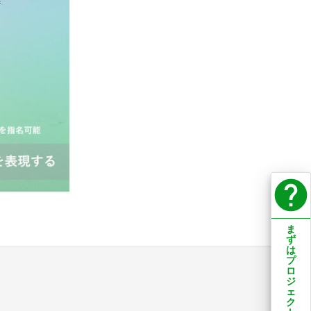
help
ま
ず
は
プ
ロ
ジ
ェ
ク