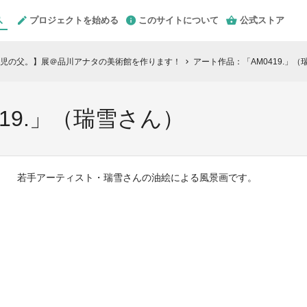
プロジェクトを始める
このサイトについて
公式ストア
。2児の父。】展＠品川アナタの美術館を作ります！
アート作品：「AM0419.」（
chevron_right
19.」（瑞雪さん）
若手アーティスト・瑞雪さんの油絵による風景画です。