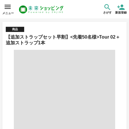
さがす
新規登録
メニュー
商品
【追加ストラップセット早割】<先着50名様>Tour 02＋
追加ストラップ1本