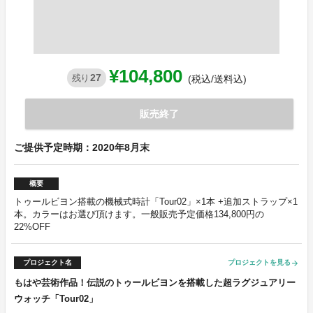
¥104,800
27
残り
(税込/送料込)
販売終了
ご提供予定時期：2020年8月末
概要
トゥールビヨン搭載の機械式時計「Tour02」×1本 +追加ストラップ×1
本。カラーはお選び頂けます。一般販売予定価格134,800円の
22%OFF
プロジェクト名
プロジェクトを見る
arrow_forward
もはや芸術作品！伝説のトゥールビヨンを搭載した超ラグジュアリー
ウォッチ「Tour02」