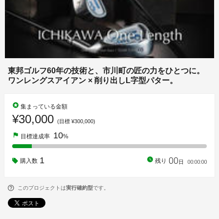
東邦ゴルフ60年の技術と、市川町の匠の力をひとつに。
ワンレングスアイアン × 削り出しL字型パター。
stars
集まっている金額
¥30,000
(目標 ¥300,000)
10
flag
目標達成率
%
00
1
watch_later
購入数
残り
00
:
00
:
00
日
このプロジェクトは
実行確約型
です。