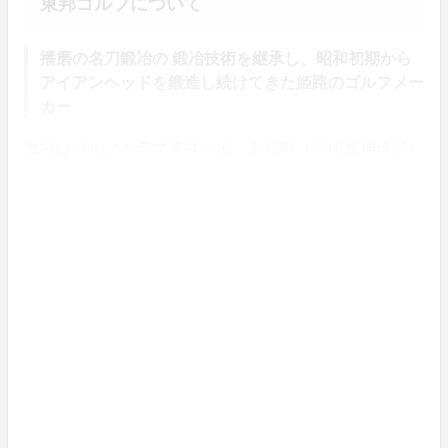
東邦ゴルフについて
播磨の名刀鍛冶の 鍛冶技術を継承し、昭和初期から
アイアンヘッドを鍛造し続けてきた姫路のゴルフメー
カー
弊社はゴルフクラブ発祥の地、市川町（兵庫県神埼郡）
にあります。某有名メーカーの商品製造と自社クラブの
製造をする国内ゴルフクラブ製造工場です。