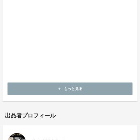
創業から約60年。大手メーカーの商品や数多くのプロ
達のクラブを製造してきました。現在は今までに培って
きた技術に、さらに当社の技術を加え、様々なアイデア
をこらしたオリジナル商品開発に力を注いでおります。
工場直販にしかできないリーズナブルな価格で、良い商
品をお届けします。
もっと見る
add
出品者プロフィール