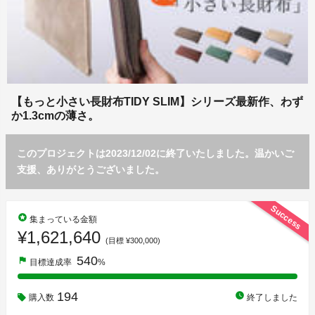
【もっと小さい長財布TIDY SLIM】シリーズ最新作、わず
か1.3cmの薄さ。
このプロジェクトは2023/12/02に終了いたしました。温かいご
支援、ありがとうございました。
Success
stars
集まっている金額
¥1,621,640
(目標 ¥300,000)
540
flag
目標達成率
%
194
watch_later
購入数
終了しました