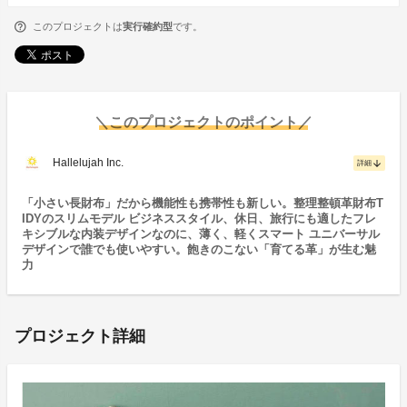
このプロジェクトは
実行確約型
です。
＼このプロジェクトのポイント／
Hallelujah Inc.
arrow_downward
詳細
「小さい長財布」だから機能性も携帯性も新しい。整理整頓革財布T
IDYのスリムモデル ビジネススタイル、休日、旅行にも適したフレ
キシブルな内装デザインなのに、薄く、軽くスマート ユニバーサル
デザインで誰でも使いやすい。飽きのこない「育てる革」が生む魅
力
プロジェクト詳細