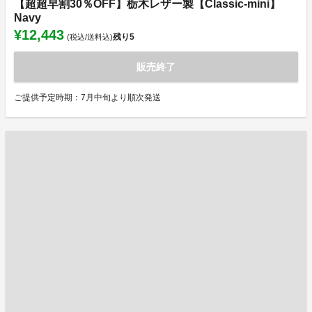
【超超早割30％OFF】栃木レザー製【Classic-mini】
Navy
¥12,443
残り
5
(税込/送料込)
販売終了
ご提供予定時期：7月中旬より順次発送