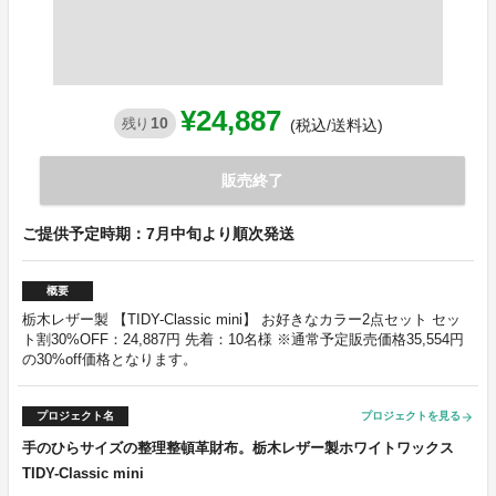
¥24,887
10
残り
(税込/送料込)
販売終了
ご提供予定時期：7月中旬より順次発送
概要
栃木レザー製 【TIDY-Classic mini】 お好きなカラー2点セット セッ
ト割30%OFF：24,887円 先着：10名様 ※通常予定販売価格35,554円
の30%off価格となります。
プロジェクト名
プロジェクトを見る
arrow_forward
手のひらサイズの整理整頓革財布。栃木レザー製ホワイトワックス
TIDY-Classic mini