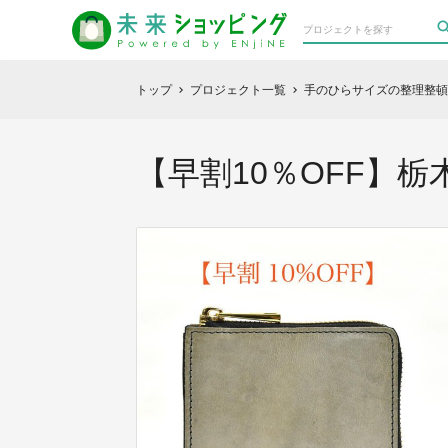
トップ
プロジェクト一覧
手のひらサイズの整理整頓革財布
chevron_right
chevron_right
【早割10％OFF】栃木レ