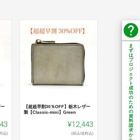
help
ま
ず
は
プ
ロ
ジ
ェ
ク
ト
成
功
の
た
ザー
【超超早割30％OFF】栃木レザー
め
の
製【Classic-mini】Green
資
料
443
¥12,443
請
求
料込)
(税込/送料込)
か
ら