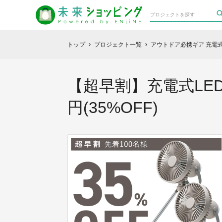
トップ
プロジェクト一覧
アウトドア必携ギア 充電
chevron_right
chevron_right
【超早割】充電式LED
円(35%OFF)