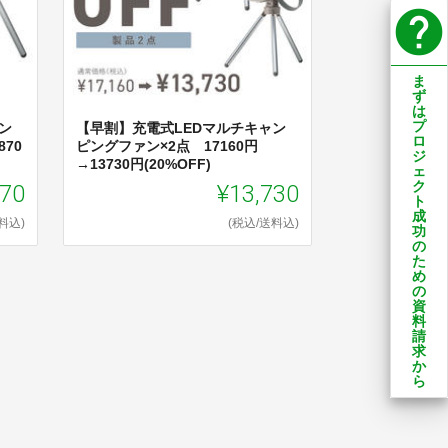
help
ま
ず
は
プ
ン
【早割】充電式LEDマルチキャン
ロ
70
ピングファン×2点 17160円
ジ
→13730円(20%OFF)
ェ
870
¥13,730
ク
ト
成
料込)
(税込/送料込)
功
の
た
め
の
資
料
請
求
か
ら