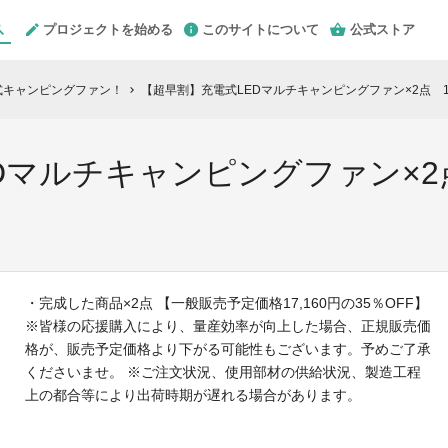
プロジェクトを始める
このサイトについて
公式ストア
式キャンピングファン！
【超早割】充電式LEDマルチキャンピングファン×2点 1716
chevron_right
マルチキャンピングファン×2点 
・完成した商品×2点 【一般販売予定価格17,160円の35％OFF】
※皆様の応援購入により、量産効率が向上した場合、正規販売価
格が、販売予定価格より下がる可能性もございます。予めご了承
くださいませ。 ※ご注文状況、使用部材の供給状況、製造工程
上の都合等により出荷時期が遅れる場合があります。