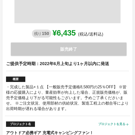
¥6,435
150
残り
(税込/送料込)
販売終了
ご提供予定時期：2022年6月上旬より1ヶ月以内に発送
概要
・完成した製品×１点 【一般販売予定価格8,580円の25％OFF】 ※皆
様の応援購入により、量産効率が向上した場合、正規販売価格が、販
売予定価格より下がる可能性もございます。予めご了承くださいま
せ。 ※ご注文状況、使用部材の供給状況、製造工程上の都合等により
出荷時期が遅れる場合があります。
プロジェクト名
プロジェクトを見る
arrow_forward
アウトドア必携ギア 充電式キャンピングファン！