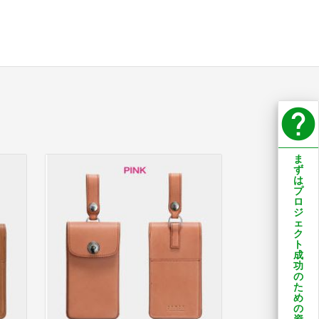
help
ま
ず
は
プ
ロ
ジ
ェ
ク
ト
成
功
の
た
め
の
資