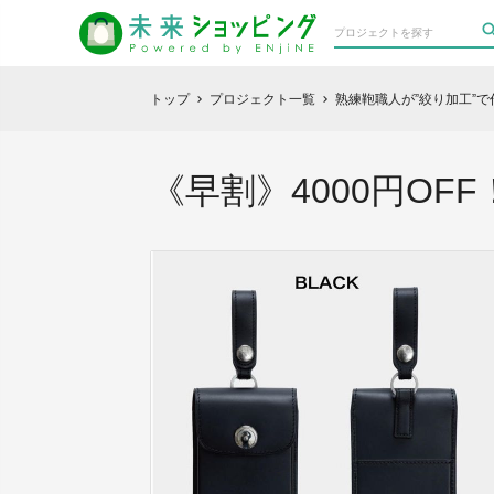
トップ
プロジェクト一覧
熟練鞄職人が”絞り加工”で
chevron_right
chevron_right
《早割》4000円OFF！