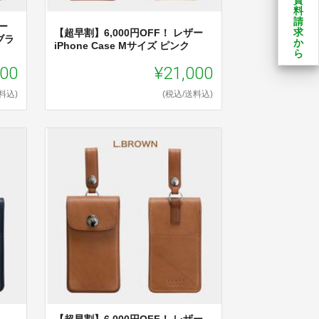
料
請
ー
求
【超早割】6,000円OFF！ レザー
ブラ
か
iPhone Case Mサイズ ピンク
ら
000
¥21,000
料込)
(税込/送料込)