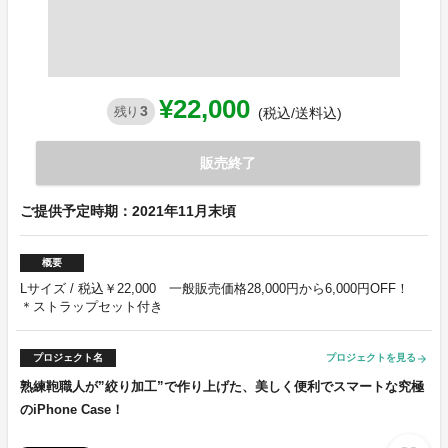
¥22,000
3
残り
(税込/送料込)
販売終了
ご提供予定時期：2021年11月末頃
概要
Lサイズ / 税込￥22,000 一般販売価格28,000円から6,000円OFF！
＊ストラップセット付き
プロジェクト名
プロジェクトを見る
arrow_forward
熟練鞄職人が”絞り加工”で作り上げた、美しく便利でスマートな究極
のiPhone Case！