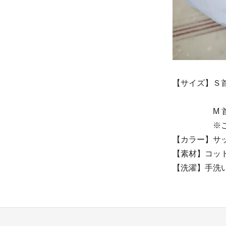
【サイズ】Ｓ首回
M 首回り41c
※ご購入時
【カラー】サ
【素材】コット
【洗濯】手洗