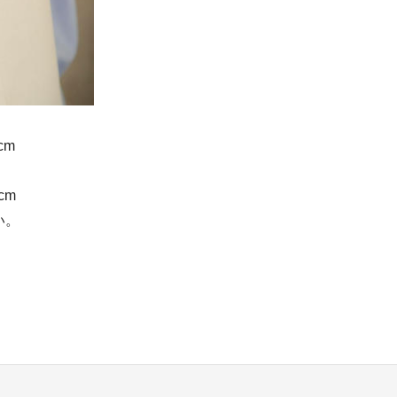
 衿丈3.5cm
cm
い。