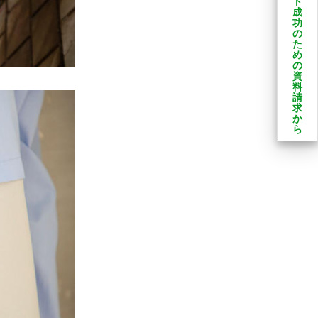
ト
成
功
の
た
め
の
資
料
請
求
か
ら