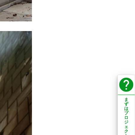
help
ま
ず
は
プ
ロ
ジ
ェ
ク