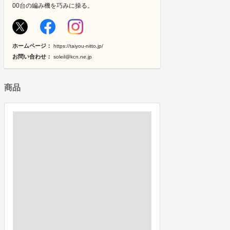
00台の編み機を巧みに操る。
ホームページ：
https://taiyou-nitto.jp/
お問い合わせ：
soleil@kcn.ne.jp
商品