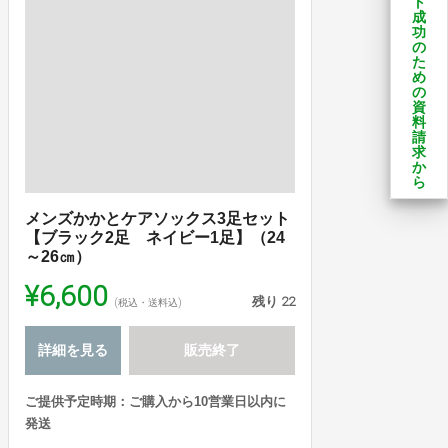
ト
成
功
の
た
め
の
資
料
請
求
か
ら
メンズかかとケアソックス3足セット
【ブラック2足 ネイビー1足】（24
～26㎝）
¥6,600
残り
22
(税込・送料込)
詳細を見る
販売終了
ご提供予定時期：ご購入から10営業日以内に
発送