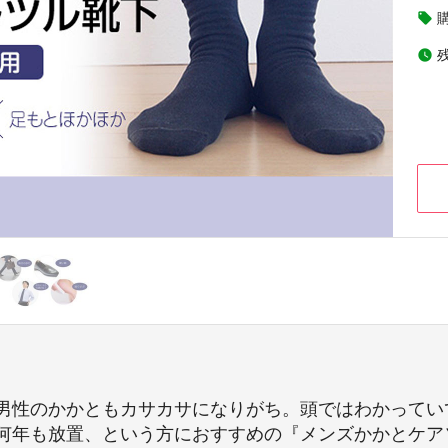
local_offer
watch_later
男性のかかともカサカサになりがち。頭ではわかってい
何年も放置、という方におすすめの『メンズかかとケア