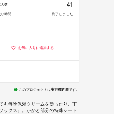
41
購入数
残り時間
終了しました
お気に入りに追加する
help
このプロジェクトは
実行確約型
です。
ても毎晩保湿クリームを塗ったり、丁
ソックス』。かかと部分の特殊シート