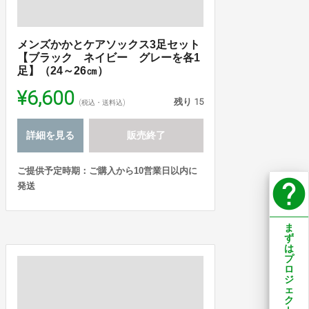
メンズかかとケアソックス3足セット
【ブラック ネイビー グレーを各1
足】（24～26㎝）
¥6,600
残り
15
(税込・送料込)
詳細を見る
販売終了
ご提供予定時期：ご購入から10営業日以内に
help
発送
ま
ず
は
プ
ロ
ジ
ェ
ク