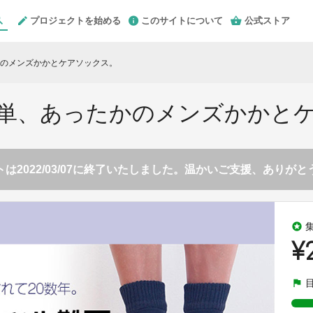
プロジェクトを始める
このサイトについて
公式ストア
のメンズかかとケアソックス。
単、あったかのメンズかかと
は2022/03/07に終了いたしました。温かいご支援、ありが
stars
¥
flag