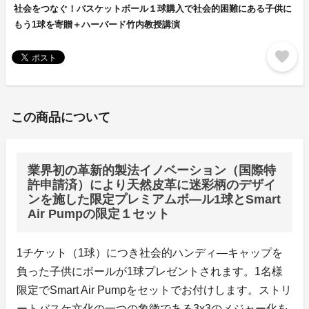
社会をつなぐ！バスケットボール１球購入で社会的困難にある子供に
もう1球を寄贈＋ハーバード竹内教授講演
favorite
この商品について
業界初の革新的製法イノベーション（国際特
許申請済）により天然皮革に迷彩柄のデザイ
ンを施した限定プレミアムボ―ル1球とSmart
Air Pumpの限定１セット
1チケット（1球）につき社会的ハンディ―キャップを
負った子供にボールが1球プレゼントされます。1名様
限定でSmart Air Pumpをセットでお付けします。ストリ
ートバスケ文化の一つの象徴である3x3のメジャー化を