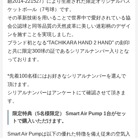
願2014-221527）により生産された限定オリジナルバス
ケットボ―ル（7号球）です。
その革新技術を用いることで世界中で愛好されている協
会公認球と同等品質の天然皮革に美しい迷彩柄のデザイ
ンを施すことを実現しました。
ブランド初となる“TACHIKARA HAND 2 HAND” の刻印
と共に限定300球の証であるシリアルナンバー入りとな
っております。
*先着100名様にはお好きなシリアルナンバーを選んで
頂けます。
シリアルナンバーはアンケートにて確認させて頂きま
す。
限定特典（5名様限定） Smart Air Pump 1台がセッ
トで購入いただけます。
Smart Air Pumpは以下の優れた特徴を備え従来の空気入