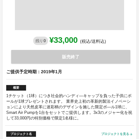
¥33,000
0
残り
(税込/送料込)
販売終了
ご提供予定時期：2019年1月
概要
1チケット（1球）につき社会的ハンディ―キャップを負った子供にボ
ールが1球プレゼントされます。 業界史上初の革新的製法イノベーシ
ョンにより天然皮革に迷彩柄のデザインを施した限定ボ―ル1球に、
Smart Air Pumpを1台をセットでご提供します。3x3のメジャー化を祝
して33,000円の特別価格で限定1名様に。
プロジェクト名
プロジェクトを見る
arrow_forward