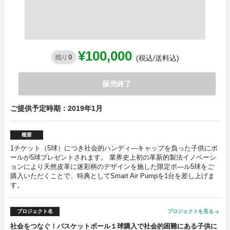
¥100,000
0
残り
(税込/送料込)
販売終了
ご提供予定時期：2019年1月
概要
1チケット（5球）につき社会的ハンディ―キャップを負った子供にボ
ールが5球プレゼントされます。 業界史上初の革新的製法イノベーシ
ョンにより天然皮革に迷彩柄のデザインを施した限定ボ―ル5球をご
購入いただくことで、特典としてSmart Air Pumpを1台を差し上げま
す。
プロジェクト名
プロジェクトを見る
arrow_forward
社会をつなぐ！バスケットボール１球購入で社会的困難にある子供に