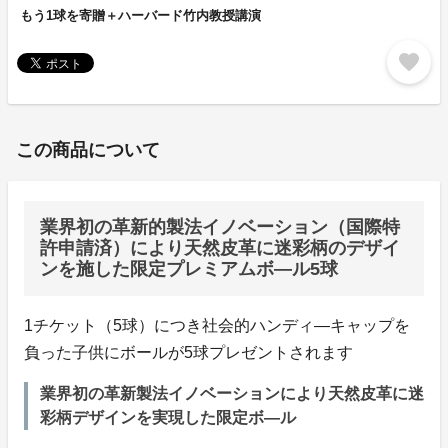
もう1球を寄贈＋ハーバード竹内教授講演
favorite
この商品について
業界初の革新的製法イノベーション（国際特
許申請済）により天然皮革に迷彩柄のデザイ
ンを施した限定プレミアムボ―ル5球
1チケット（5球）につき社会的ハンディ―キャップを
負った子供にボールが5球プレゼントされます
業界初の革新製法イノベーションにより天然皮革に迷
彩柄デザインを実現した限定ボ―ル