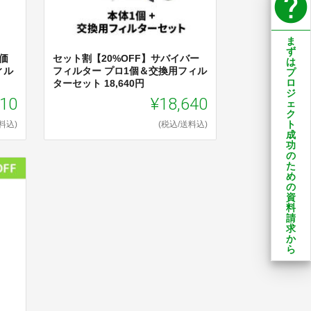
help
ま
ず
価
セット割【20%OFF】サバイバー
は
ィル
フィルター プロ1個＆交換用フィル
プ
ロ
ターセット 18,640円
ジ
010
¥18,640
ェ
ク
ト
料込)
(税込/送料込)
成
功
の
た
め
の
資
料
請
求
か
ら