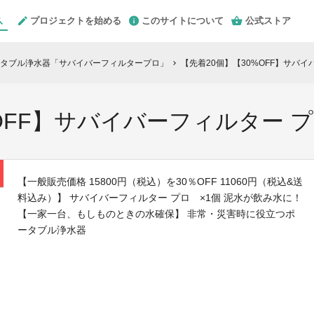
プロジェクトを始める
このサイトについて
公式ストア
タブル浄水器「サバイバーフィルタープロ」
【先着20個】【30%OFF】サバイバ
chevron_right
FF】サバイバーフィルター プロ×
【一般販売価格 15800円（税込）を30％OFF 11060円（税込&送
料込み）】 サバイバーフィルター プロ ×1個 泥水が飲み水に！
【一家一台、もしものときの水確保】 非常・災害時に役立つポ
ータブル浄水器