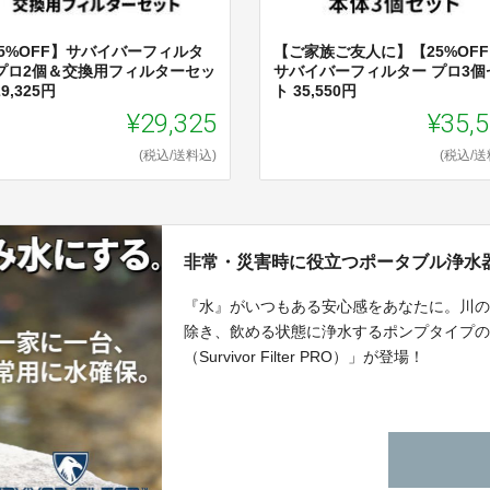
25%OFF】サバイバーフィルタ
【ご家族ご友人に】【25%OF
 プロ2個＆交換用フィルターセッ
サバイバーフィルター プロ3個
29,325円
ト 35,550円
¥29,325
¥35,
(税込/送料込)
(税込/送
非常・災害時に役立つポータブル浄水
『水』がいつもある安心感をあなたに。川
除き、飲める状態に浄水するポンプタイプ
（Survivor Filter PRO）」が登場！