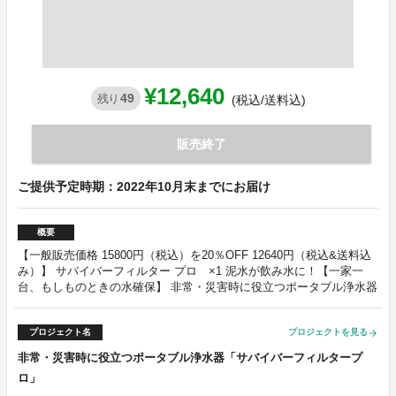
¥12,640
49
残り
(税込/送料込)
販売終了
ご提供予定時期：2022年10月末までにお届け
概要
【一般販売価格 15800円（税込）を20％OFF 12640円（税込&送料込
み）】 サバイバーフィルター プロ ×1 泥水が飲み水に！【一家一
台、もしものときの水確保】 非常・災害時に役立つポータブル浄水器
プロジェクト名
プロジェクトを見る
arrow_forward
非常・災害時に役立つポータブル浄水器「サバイバーフィルタープ
ロ」