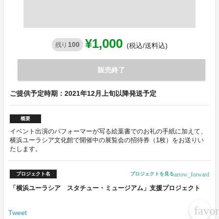
¥1,000
100
残り
(税込/送料込)
販売終了
ご提供予定時期：2021年12月上旬以降発送予定
概要
イベント出演のパフォーマーが写る絵葉書でのお礼の手紙に加えて、
横浜ユーラシア文化館で開催中の展覧会の招待券（1枚）をお送りい
たします。
arrow_forward
プロジェクト名
プロジェクトを見る
「横浜ユーラシア スタチュー・ミュージアム」支援プロジェクト
favor
Tweet